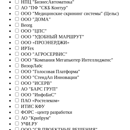
НПЦ "БизнесАвтоматика"
АО "ПФ "СКБ Контур"
ООО "Медицинские скрининг системы" (Цельс)
ООО "ДОМА"
Beorg
ООО "ЦПС"
ООО "УДОБНЫЙ МАРШРУТ"
ООО «ПРОЭНЕРДЖИ»
ИРТех
ООО "АГРОСЕРВИС"
ООО "Компания Мегапьютер Интеллидженс"
ВизорЛабс
ООО "Голосовая Платформа"
ООО "СтендАп Инновации"
ООО "ИСЕРВ"
АО "БАРС ГРУП"
ООО "ИнфоБиС"
ПАО «Ростелеком»
ИТИС КФУ
ФОРС –центр разработки
АО "Крибрум"
УЧИ.РУ
ООО "СВ ПРОЕКТНЫЕ РЕШЕНИЯ"