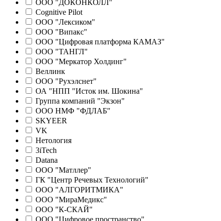
ООО "ДОКОНКОЛЛ"
Cognitive Pilot
ООО "Лексиком"
ООО "Випакс"
ООО "Цифровая платформа КАМАЗ"
ООО "ТАНГЛ"
ООО "Меркатор Холдинг"
Веллинк
ООО "Рухэлснет"
ОА "НПП "Исток им. Шокина"
Группа компаний "Экзон"
ООО НМФ "ФДЛАБ"
SKYEER
VK
Нетология
3iTech
Datana
ООО "Матллер"
ГК "Центр Речевых Технологий"
ООО "АЛГОРИТМИКА"
ООО "МираМедикс"
ООО "К-СКАЙ"
ООО "Цифровое пространство"