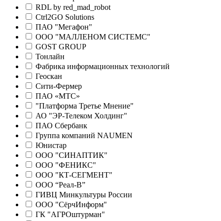
RDL by red_mad_robot
Ctrl2GO Solutions
ПАО "Мегафон"
ООО "МАЛЛЕНОМ СИСТЕМС"
GOST GROUP
Тонлайн
Фабрика информационных технологий
Геоскан
Сити-Фермер
ПАО «МТС»
"Платформа Третье Мнение"
АО "ЭР-Телеком Холдинг"
ПАО Сбербанк
Группа компаний NAUMEN
Юнистар
ООО "СИНАПТИК"
ООО "ФЕНИКС"
ООО "КТ-СЕГМЕНТ"
ООО “Реал-В”
ГИВЦ Минкультуры России
ООО "СёрчИнформ"
ГК "АГРОштурман"