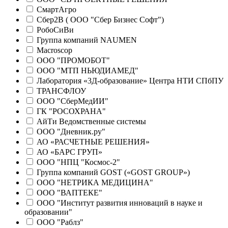
СмартАгро
Сбер2В ( ООО "Сбер Бизнес Софт")
РобоСиВи
Группа компаний NAUMEN
Macroscop
ООО "ПРОМОБОТ"
ООО "МТП НЬЮДИАМЕД"
Лаборатория «3Д-образование» Центра НТИ СПбПУ
ТРАНСФЛОУ
ООО "СберМедИИ"
ГК "РОСОХРАНА"
АйТи Ведомственные системы
ООО "Дневник.ру"
АО «РАСЧЕТНЫЕ РЕШЕНИЯ»
АО «БАРС ГРУП»
ООО "НПЦ "Космос-2"
Группа компаний GOST («GOST GROUP»)
ООО "НЕТРИКА МЕДИЦИНА"
ООО "ВАПТЕКЕ"
ООО "Институт развития инноваций в науке и
образовании"
ООО "Раблз"