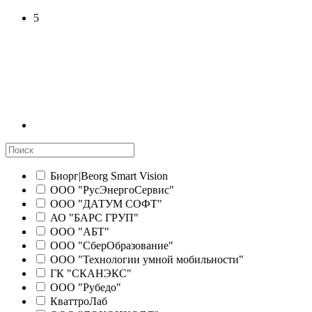
5
Биорг|Beorg Smart Vision
ООО "РусЭнергоСервис"
ООО "ДАТУМ СОФТ"
АО "БАРС ГРУП"
ООО "АБТ"
ООО "СберОбразование"
ООО "Технологии умной мобильности"
ГК "СКАНЭКС"
ООО "Рубедо"
КваттроЛаб