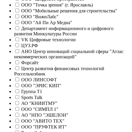
ООО "Точка зрения" (г. Ярославль)
ООО "Мобильные решения для строительства"
ООО "ВижнЛабс"
ООО "Ай Пи Ар Медиа"
Департамент информационного и цифрового
развития Минкультуры России
VK Цифровые технологии
ЦУЗ.РФ
АНО Центр инноваций социальной сферы "Атлас
некоммерческих организаций"
Форсайт
Центр развития финансовых технологий
Россельхозбанк
ООО ЛИНСОФТ
ООО "ЭРИС КИП"
Группа Т1
Sports Talk
АО "КНИИТМУ"
ООО "СИМПЛ 1"
АО "НПО "ЭШЕЛОН"
ООО "АВИТО ТЕХ"
ООО "ПРУФТЕК ИТ"