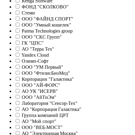
Renga Software
ФОНД "СКОЛКОВО"
Стеми
ООО "ФАЙНД СПОРТ"
ООО "Умный кошелек"
Parma Technologies group
ООО "СКС Групп"
ГК "ЦПС"
АО "Терра Тех"
Yandex Cloud
Олимп-Софт
ООО "УМ Первый"
ООО "ФтизисБиоМед"
Корпорации "Галактика"
ООО "АЙ-ФОРС"
АО УК "ИСЕРВ"
ООО "АйТиЭм"
Лаборатория "Сенсор-Тех"
АО "Корпорация Галактика"
Группа компаний ЦРТ
АО "Мой спорт"
ООО "ВЕБ-МОСТ"
АО "Электронная Москва"